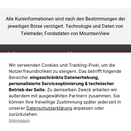
Alle Kursinformationen sind nach den Bestimmungen der
jeweiligen Börse verzögert. Technologie und Daten von
Teletrader, Fondsdaten von MountainView.
Anlage
Magazin
Wir verwenden Cookies und Tracking-Pixel, um die
Depot eröffnen
Was sind sind ETFs?
Nutzerfreundlichkeit zu steigern. Das betrifft folgende
Depot vergleichen
Sparplan Vorteile
Bereiche:
eingeschränkte Datenerhebung,
personalisierte Serviceoptimierung & technischer
Junior Depot
Was ist ein Fonds?
Betrieb der Seite
. Zu demselben Zweck arbeiten wir
Top-Seller-Fonds
außerdem mit ausgewählten Partnern zusammen. Sie
können Ihre freiwillige Zustimmung später jederzeit in
Top-Fonds
unserer
Datenschutzerklärung
anpassen oder
Fonds-Suche
zurückziehen.
Impressum
Besuchen Sie uns auf Facebook