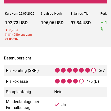
Kurs vom 22.05.2026
3-Jahres-Hoch
3-Jahres-Tief
Perf. 5J
192,73 USD
196,06 USD
97,34 USD
19
%
0,95 %
(1,81) Differenz zum
21.05.2026
Datenübersicht
Risikorating (SRRI)
6/7
Risikoklasse
4/5 (D)
Sparplanfähig
Nein
Mindestanlage bei
Ja
Einmalbeitrag