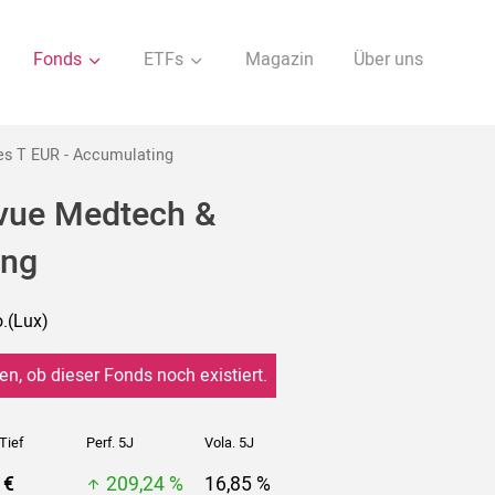
Fonds
ETFs
Magazin
Über uns
es T EUR - Accumulating
evue Medtech &
ing
.(Lux)
en, ob dieser Fonds noch existiert.
Tief
Perf. 5J
Vola. 5J
 €
209,24 %
16,85 %