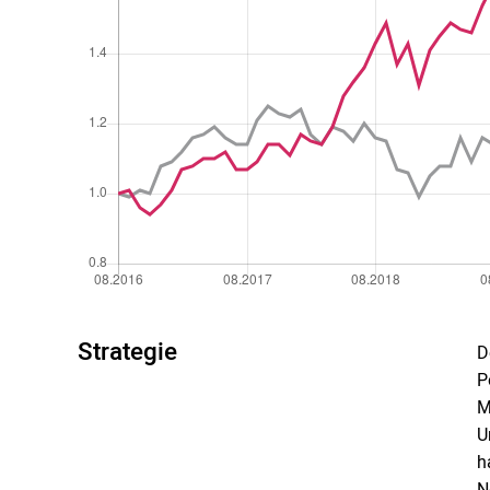
Strategie
D
P
M
U
h
N