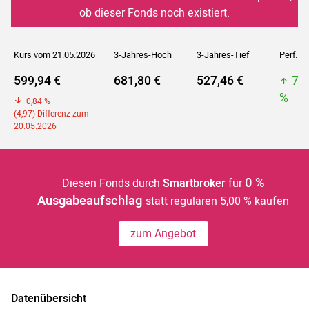
ob dieser Fonds noch existiert.
Kurs vom 21.05.2026
3-Jahres-Hoch
3-Jahres-Tief
Perf. 5J
599,94 €
681,80 €
527,46 €
78
%
0,84 %
(4,97) Differenz zum
20.05.2026
0 %
Diesen Fonds durch
Smartbroker
für
Ausgabeaufschlag
statt regulären 5,00 % kaufen
zum Angebot
Datenübersicht