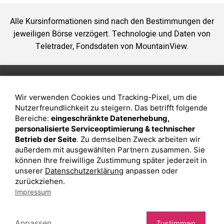
Alle Kursinformationen sind nach den Bestimmungen der
jeweiligen Börse verzögert. Technologie und Daten von
Teletrader, Fondsdaten von MountainView.
Anlage
Magazin
Wir verwenden Cookies und Tracking-Pixel, um die
Depot eröffnen
Was sind sind ETFs?
Nutzerfreundlichkeit zu steigern. Das betrifft folgende
Depot vergleichen
Sparplan Vorteile
Bereiche:
eingeschränkte Datenerhebung,
personalisierte Serviceoptimierung & technischer
Junior Depot
Was ist ein Fonds?
Betrieb der Seite
. Zu demselben Zweck arbeiten wir
Top-Seller-Fonds
außerdem mit ausgewählten Partnern zusammen. Sie
können Ihre freiwillige Zustimmung später jederzeit in
Top-Fonds
unserer
Datenschutzerklärung
anpassen oder
Fonds-Suche
zurückziehen.
Impressum
Besuchen Sie uns auf Facebook
Anpassen
Zustimmen