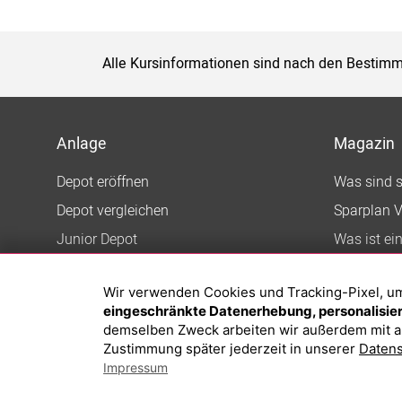
Alle Kursinformationen sind nach den Bestimm
Anlage
Magazin
Depot eröffnen
Was sind 
Depot vergleichen
Sparplan V
Junior Depot
Was ist ei
Top-Seller-Fonds
Wir verwenden Cookies und Tracking-Pixel, um d
Top-Fonds
eingeschränkte Datenerhebung, personalisiert
Fonds-Suche
demselben Zweck arbeiten wir außerdem mit a
Zustimmung später jederzeit in unserer
Datens
Impressum