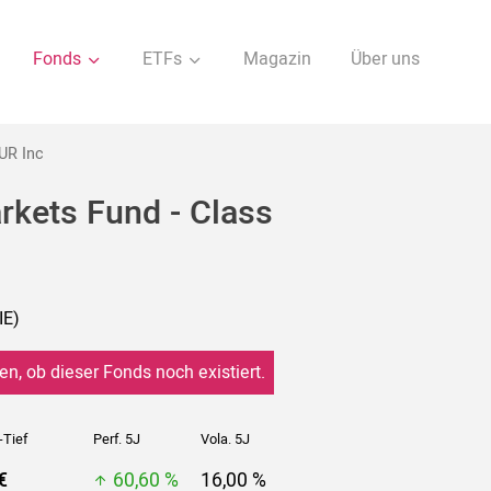
Fonds
ETFs
Magazin
Über uns
UR Inc
rkets Fund - Class
IE)
en, ob dieser Fonds noch existiert.
-Tief
Perf. 5J
Vola. 5J
€
60,60 %
16,00 %