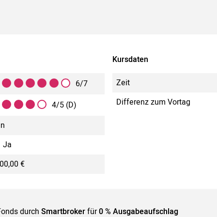
Kursdaten
Zeit
6/7
Differenz zum Vortag
4/5 (D)
in
Ja
00,00 €
Fonds durch
Smartbroker
für
0 % Ausgabeaufschlag