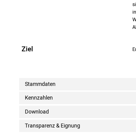
s
i
W
A
Ziel
E
Stammdaten
Kennzahlen
Download
Transparenz & Eignung