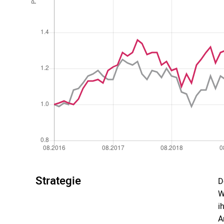
Strategie
D
W
i
A