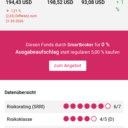
194,43 USD
198,52 USD
93,08 USD
19
%
1,21 %
(2,33) Differenz zum
21.05.2026
0 %
Diesen Fonds durch
Smartbroker
für
Ausgabeaufschlag
statt regulären 5,00 % kaufen
zum Angebot
Datenübersicht
Risikorating (SRRI)
6/7
Risikoklasse
4/5 (D)