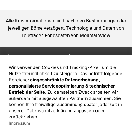
Alle Kursinformationen sind nach den Bestimmungen der
jeweiligen Börse verzögert. Technologie und Daten von
Teletrader, Fondsdaten von MountainView.
Anlage
Magazin
Wir verwenden Cookies und Tracking-Pixel, um die
Depot eröffnen
Was sind sind ETFs?
Nutzerfreundlichkeit zu steigern. Das betrifft folgende
Depot vergleichen
Sparplan Vorteile
Bereiche:
eingeschränkte Datenerhebung,
personalisierte Serviceoptimierung & technischer
Junior Depot
Was ist ein Fonds?
Betrieb der Seite
. Zu demselben Zweck arbeiten wir
Top-Seller-Fonds
außerdem mit ausgewählten Partnern zusammen. Sie
können Ihre freiwillige Zustimmung später jederzeit in
Top-Fonds
unserer
Datenschutzerklärung
anpassen oder
Fonds-Suche
zurückziehen.
Impressum
Besuchen Sie uns auf Facebook