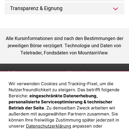
Transparenz & Eignung
Alle Kursinformationen sind nach den Bestimmungen der
jeweiligen Börse verzögert. Technologie und Daten von
Teletrader, Fondsdaten von MountainView.
Anlage
Magazin
Wir verwenden Cookies und Tracking-Pixel, um die
Depot eröffnen
Was sind sind ETFs?
Nutzerfreundlichkeit zu steigern. Das betrifft folgende
Depot vergleichen
Sparplan Vorteile
Bereiche:
eingeschränkte Datenerhebung,
personalisierte Serviceoptimierung & technischer
Junior Depot
Was ist ein Fonds?
Betrieb der Seite
. Zu demselben Zweck arbeiten wir
Top-Seller-Fonds
außerdem mit ausgewählten Partnern zusammen. Sie
können Ihre freiwillige Zustimmung später jederzeit in
Top-Fonds
unserer
Datenschutzerklärung
anpassen oder