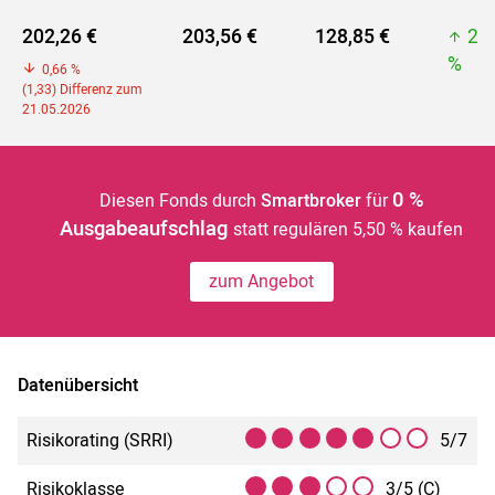
202,26 €
203,56 €
128,85 €
20
%
0,66 %
(1,33) Differenz zum
21.05.2026
0 %
Diesen Fonds durch
Smartbroker
für
Ausgabeaufschlag
statt regulären 5,50 % kaufen
zum Angebot
Datenübersicht
Risikorating (SRRI)
5/7
Risikoklasse
3/5 (C)