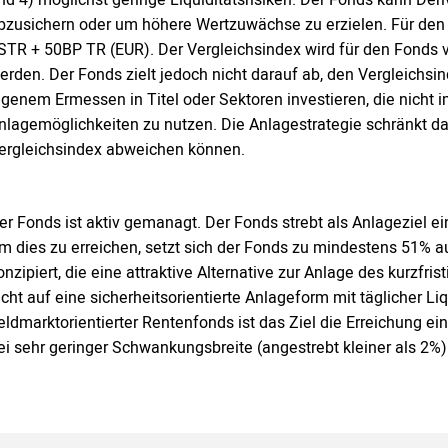
bzusichern oder um höhere Wertzuwächse zu erzielen. Für den
STR + 50BP TR (EUR). Der Vergleichsindex wird für den Fonds v
erden. Der Fonds zielt jedoch nicht darauf ab, den Vergleichs
igenem Ermessen in Titel oder Sektoren investieren, die nicht 
nlagemöglichkeiten zu nutzen. Die Anlagestrategie schränkt d
ergleichsindex abweichen können.
er Fonds ist aktiv gemanagt. Der Fonds strebt als Anlageziel 
m dies zu erreichen, setzt sich der Fonds zu mindestens 51% 
onzipiert, die eine attraktive Alternative zur Anlage des kurzfri
icht auf eine sicherheitsorientierte Anlageform mit täglicher Li
eldmarktorientierter Rentenfonds ist das Ziel die Erreichung ei
ei sehr geringer Schwankungsbreite (angestrebt kleiner als 2%)