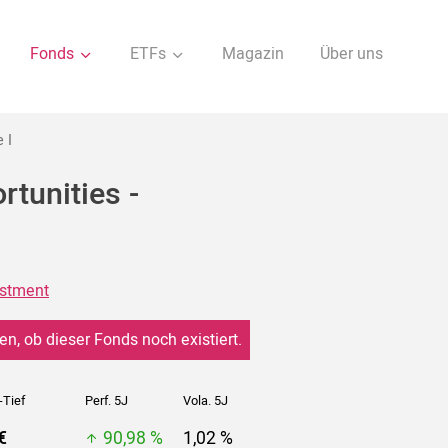
Fonds
ETFs
Magazin
Über uns
 I
tunities -
estment
en, ob dieser Fonds noch existiert.
-Tief
Perf. 5J
Vola. 5J
€
90,98 %
1,02 %