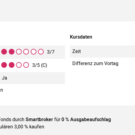
Kursdaten
Zeit
3/7
Differenz zum Vortag
3/5 (C)
Ja
in
Fonds durch
Smartbroker
für
0 % Ausgabeaufschlag
gulären 3,00 % kaufen