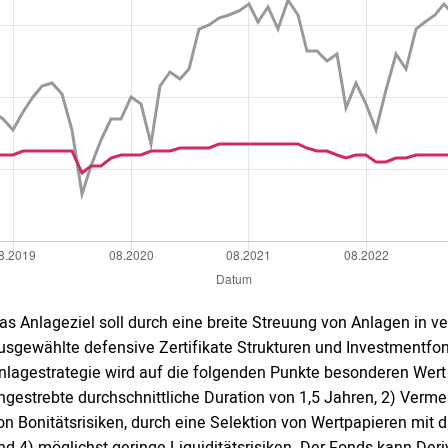
as Anlageziel soll durch eine breite Streuung von Anlagen in ve
usgewählte defensive Zertifikate Strukturen und Investmentfo
nlagestrategie wird auf die folgenden Punkte besonderen Wert 
ngestrebte durchschnittliche Duration von 1,5 Jahren, 2) Ver
on Bonitätsrisiken, durch eine Selektion von Wertpapieren mit 
nd 4) möglichst geringe Liquiditätsrisiken. Der Fonds kann De