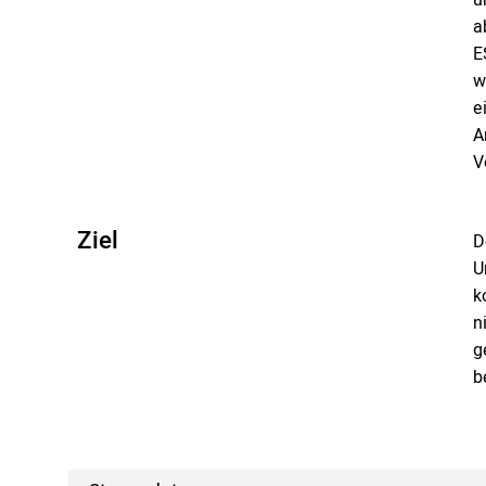
a
E
w
e
A
V
Ziel
D
U
k
n
g
b