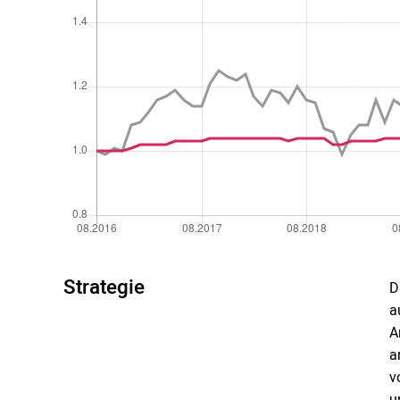
Strategie
D
a
A
a
v
u