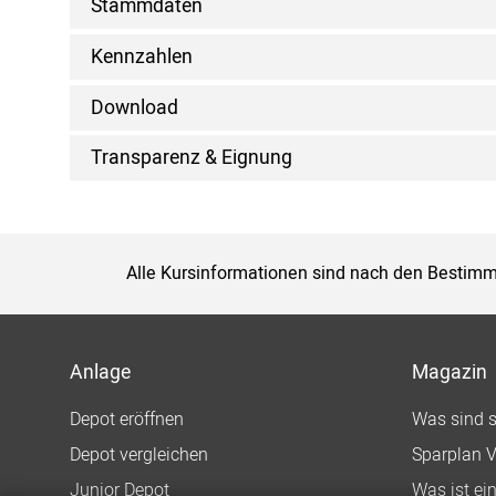
Stammdaten
Kennzahlen
Download
Transparenz & Eignung
Alle Kursinformationen sind nach den Bestimm
Anlage
Magazin
Depot eröffnen
Was sind 
Depot vergleichen
Sparplan V
Junior Depot
Was ist ei