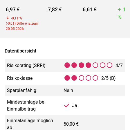
6,97 €
7,82 €
6,61 €
11
%
-0,11 %
(-0,01) Differenz zum
20.05.2026
Datenübersicht
Risikorating (SRRI)
4/7
Risikoklasse
2/5 (B)
Sparplanfähig
Nein
Mindestanlage bei
Ja
Einmalbeitrag
Einmalanlage möglich
50,00 €
ab