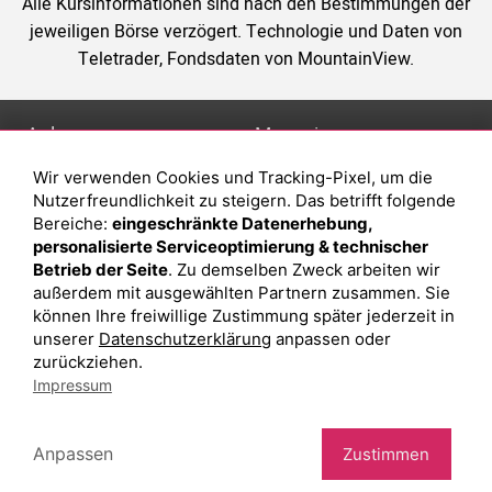
Alle Kursinformationen sind nach den Bestimmungen der
jeweiligen Börse verzögert. Technologie und Daten von
Teletrader, Fondsdaten von MountainView.
Anlage
Magazin
Wir verwenden Cookies und Tracking-Pixel, um die
Depot eröffnen
Was sind sind ETFs?
Nutzerfreundlichkeit zu steigern. Das betrifft folgende
Depot vergleichen
Sparplan Vorteile
Bereiche:
eingeschränkte Datenerhebung,
personalisierte Serviceoptimierung & technischer
Junior Depot
Was ist ein Fonds?
Betrieb der Seite
. Zu demselben Zweck arbeiten wir
Top-Seller-Fonds
außerdem mit ausgewählten Partnern zusammen. Sie
können Ihre freiwillige Zustimmung später jederzeit in
Top-Fonds
unserer
Datenschutzerklärung
anpassen oder
Fonds-Suche
zurückziehen.
Impressum
Besuchen Sie uns auf Facebook
Anpassen
Zustimmen
Impressum
Datenschutzerklärung