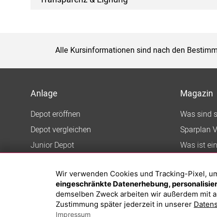
Alle Kursinformationen sind nach den Bestimm
Anlage
Magazin
Depot eröffnen
Was sind 
Depot vergleichen
Sparplan V
Junior Depot
Was ist ei
Top-Seller-Fonds
Wir verwenden Cookies und Tracking-Pixel, um d
Top-Fonds
eingeschränkte Datenerhebung, personalisiert
Fonds-Suche
demselben Zweck arbeiten wir außerdem mit a
Zustimmung später jederzeit in unserer
Datens
Impressum