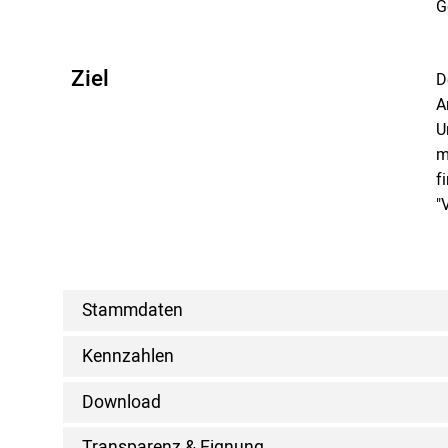
G
Ziel
D
A
U
m
f
"
Stammdaten
Kennzahlen
Download
Transparenz & Eignung