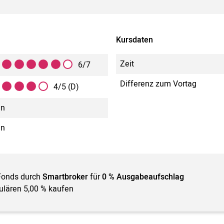
Kursdaten
Zeit
6/7
Differenz zum Vortag
4/5 (D)
in
in
Fonds durch
Smartbroker
für
0 % Ausgabeaufschlag
gulären 5,00 % kaufen