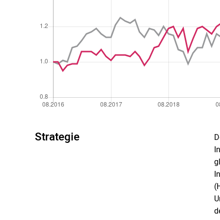
Strategie
D
I
g
I
(
U
d