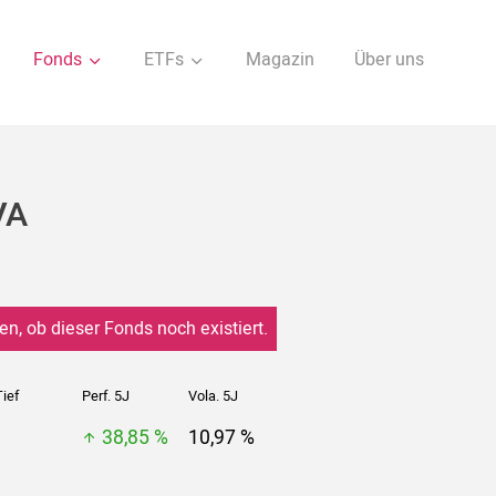
Fonds
ETFs
Magazin
Über uns
VA
en, ob dieser Fonds noch existiert.
ief
Perf. 5J
Vola. 5J
38,85 %
10,97 %