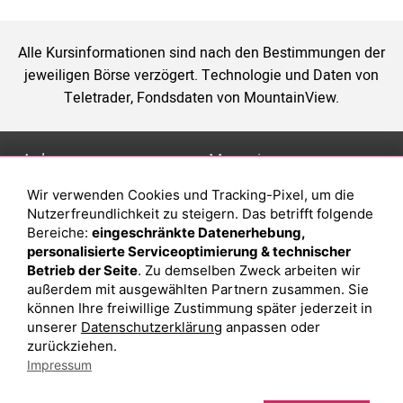
Alle Kursinformationen sind nach den Bestimmungen der
jeweiligen Börse verzögert. Technologie und Daten von
Teletrader, Fondsdaten von MountainView.
Anlage
Magazin
Wir verwenden Cookies und Tracking-Pixel, um die
Depot eröffnen
Was sind sind ETFs?
Nutzerfreundlichkeit zu steigern. Das betrifft folgende
Depot vergleichen
Sparplan Vorteile
Bereiche:
eingeschränkte Datenerhebung,
personalisierte Serviceoptimierung & technischer
Junior Depot
Was ist ein Fonds?
Betrieb der Seite
. Zu demselben Zweck arbeiten wir
Top-Seller-Fonds
außerdem mit ausgewählten Partnern zusammen. Sie
können Ihre freiwillige Zustimmung später jederzeit in
Top-Fonds
unserer
Datenschutzerklärung
anpassen oder
Fonds-Suche
zurückziehen.
Impressum
Besuchen Sie uns auf Facebook