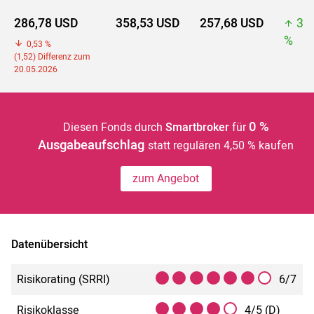
286,78 USD
358,53 USD
257,68 USD
35
%
0,53 %
(1,52) Differenz zum
20.05.2026
0 %
Diesen Fonds durch
Smartbroker
für
Ausgabeaufschlag
statt regulären 4,50 % kaufen
zum Angebot
Datenübersicht
Risikorating (SRRI)
6/7
Risikoklasse
4/5 (D)