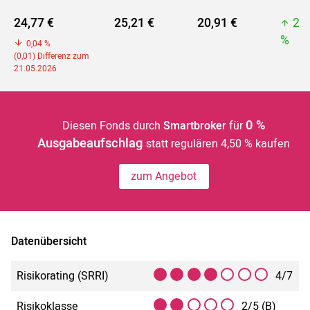
24,77 €
25,21 €
20,91 €
25
%
0,04 %
(0,01) Differenz zum
21.05.2026
0 %
Diesen Fonds durch
Smartbroker
für
Ausgabeaufschlag
statt regulären 4,50 % kaufen
zum Angebot
Datenübersicht
Risikorating (SRRI)
4/7
Risikoklasse
2/5 (B)