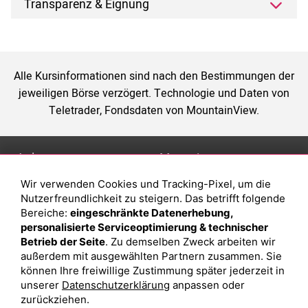
Transparenz & Eignung
Alle Kursinformationen sind nach den Bestimmungen der
jeweiligen Börse verzögert. Technologie und Daten von
Teletrader, Fondsdaten von MountainView.
Anlage
Magazin
Wir verwenden Cookies und Tracking-Pixel, um die
Depot eröffnen
Was sind sind ETFs?
Nutzerfreundlichkeit zu steigern. Das betrifft folgende
Depot vergleichen
Sparplan Vorteile
Bereiche:
eingeschränkte Datenerhebung,
personalisierte Serviceoptimierung & technischer
Junior Depot
Was ist ein Fonds?
Betrieb der Seite
. Zu demselben Zweck arbeiten wir
Top-Seller-Fonds
außerdem mit ausgewählten Partnern zusammen. Sie
können Ihre freiwillige Zustimmung später jederzeit in
Top-Fonds
unserer
Datenschutzerklärung
anpassen oder
Fonds-Suche
zurückziehen.