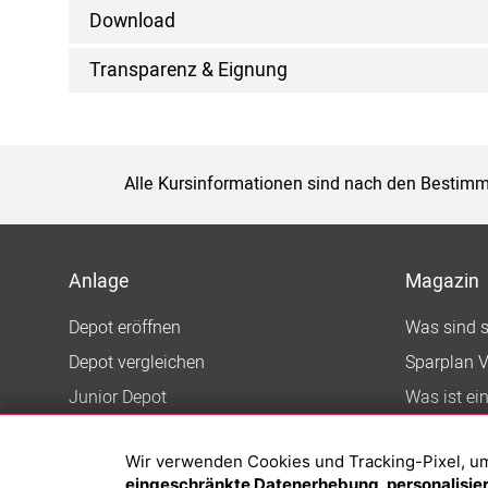
Download
Transparenz & Eignung
Alle Kursinformationen sind nach den Bestimm
Anlage
Magazin
Depot eröffnen
Was sind 
Depot vergleichen
Sparplan V
Junior Depot
Was ist ei
Top-Seller-Fonds
Wir verwenden Cookies und Tracking-Pixel, um d
Top-Fonds
eingeschränkte Datenerhebung, personalisiert