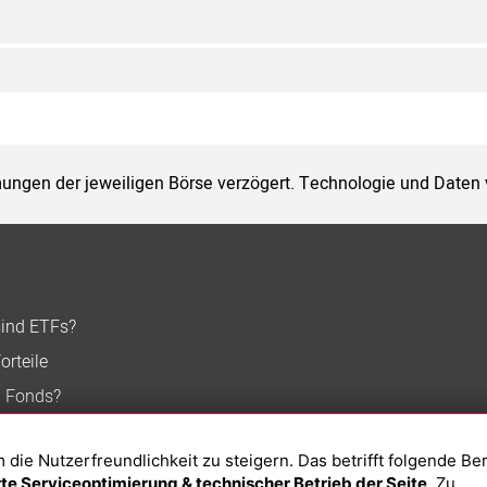
ungen der jeweiligen Börse verzögert. Technologie und Daten
sind ETFs?
orteile
n Fonds?
ie Nutzerfreundlichkeit zu steigern. Das betrifft folgende Be
e Serviceoptimierung & technischer Betrieb der Seite
. Zu