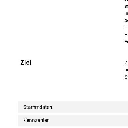
s
i
d
D
B
E
Ziel
Z
a
S
Stammdaten
Kennzahlen