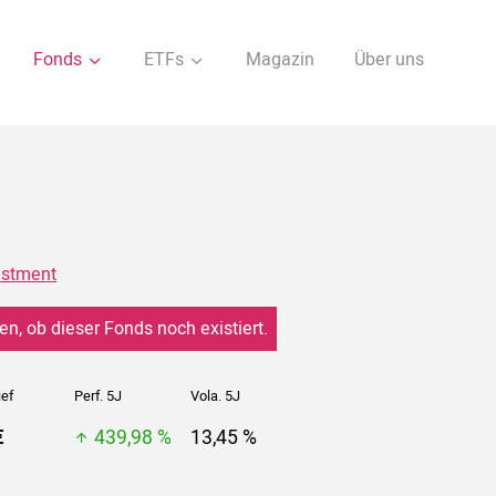
Fonds
ETFs
Magazin
Über uns
estment
en, ob dieser Fonds noch existiert.
ief
Perf. 5J
Vola. 5J
€
439,98 %
13,45 %