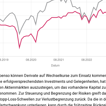
benso können Derivate auf Wechselkurse zum Einsatz komme
ie erfolgversprechendsten Investments und Gelegenheiten, hat a
en Aktienmärkten auszusteigen, um das vorhandene Kapital zu 
enommen. Zur Steuerung und Begrenzung der Risiken greift 
topp-Loss-Schwellen zur Verlustbegrenzung zurück. Da die in 
ertschwankung unterliegen, kann durch die frühzeitige Rückga