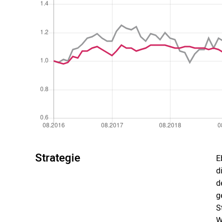
Strategie
E
d
d
g
S
W