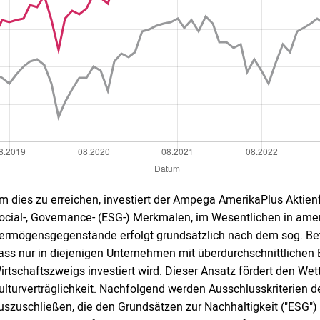
m dies zu erreichen, investiert der Ampega AmerikaPlus Aktien
ocial-, Governance- (ESG-) Merkmalen, im Wesentlichen in amer
ermögensgegenstände erfolgt grundsätzlich nach dem sog. Bett
ass nur in diejenigen Unternehmen mit überdurchschnittlichen
irtschaftszweigs investiert wird. Dieser Ansatz fördert den Wet
ulturverträglichkeit. Nachfolgend werden Ausschlusskriterien d
uszuschließen, die den Grundsätzen zur Nachhaltigkeit ("ESG