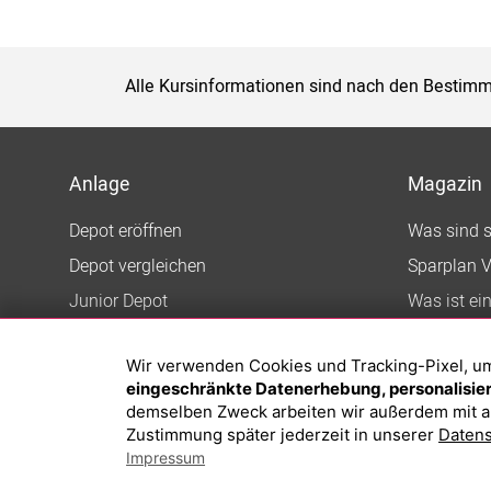
Alle Kursinformationen sind nach den Bestimm
Anlage
Magazin
Depot eröffnen
Was sind 
Depot vergleichen
Sparplan V
Junior Depot
Was ist ei
Top-Seller-Fonds
Wir verwenden Cookies und Tracking-Pixel, um d
Top-Fonds
eingeschränkte Datenerhebung, personalisiert
Fonds-Suche
demselben Zweck arbeiten wir außerdem mit a
Zustimmung später jederzeit in unserer
Datens
Impressum