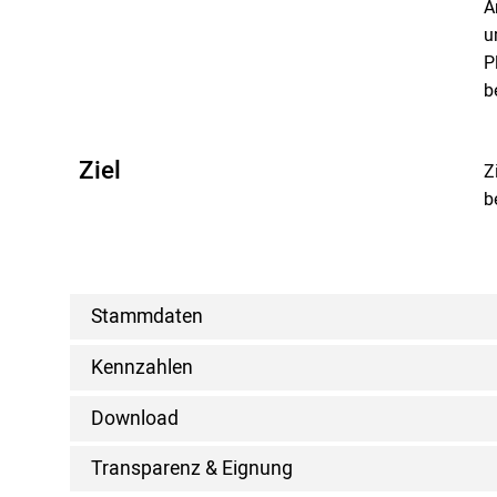
A
u
P
b
Ziel
Z
b
Stammdaten
Kennzahlen
Download
Transparenz & Eignung