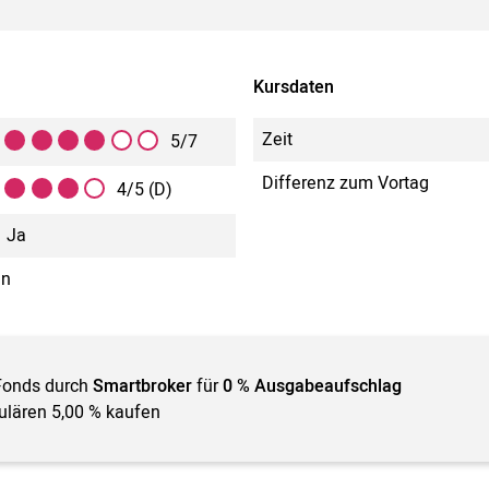
Kursdaten
Zeit
5/7
Differenz zum Vortag
4/5 (D)
Ja
in
Fonds durch
Smartbroker
für
0 % Ausgabeaufschlag
gulären 5,00 % kaufen