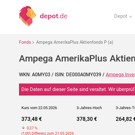
Depot
Fonds
Ampega AmerikaPlus Aktienfonds P (a)
Ampega AmerikaPlus Aktien
WKN: A0MY03 / ISIN: DE000A0MY039 /
Ampega Inve
Die Daten auf dieser Seite sind veraltet. Wir überprüf
Kurs vom 22.05.2026
3-Jahres-Hoch
3-Jahres-T
373,48 €
378,30 €
264,82 
0,27 %
(1,00) Differenz zum 21.05.2026