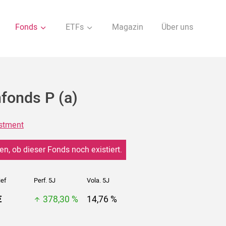
Fonds
ETFs
Magazin
Über uns
fonds P (a)
stment
en, ob dieser Fonds noch existiert.
ief
Perf. 5J
Vola. 5J
€
378,30 %
14,76 %