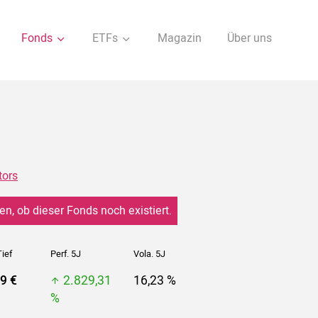
Fonds
ETFs
Magazin
Über uns
tors
en, ob dieser Fonds noch existiert.
ief
Perf. 5J
Vola. 5J
9 €
2.829,31
16,23 %
%