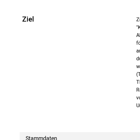
Ziel
Z
"
A
f
a
d
w
(
T
R
v
U
Stammdaten