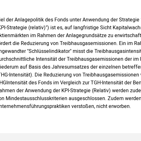
iel der Anlagepolitik des Fonds unter Anwendung der Strategie 
KPI-Strategie (relativ)") ist es, auf langfristige Sicht Kapita
ktienmärkten im Rahmen der Anlagegrundsätze zu erwirtschaften
ördert die Reduzierung von Treibhausgasemissionen. Ein im Ra
ngewandter "Schlüsselindikator" misst die Treibhausgasintensi
urchschnittliche Intensität der Treibhausgasemissionen der im 
iederum auf Basis des Jahresumsatzes der einzelnen betreffen
THG-Intensität). Die Reduzierung von Treibhausgasemissionen 
HGIntensität des Fonds im Vergleich zur TGH-Intensität der B
ahmen der Anwendung der KPI-Strategie (Relativ) werden zu
on Mindestausschlusskriterien ausgeschlossen. Zudem werden
nternehmensführungspraktiken verstoßen, nicht erworben.