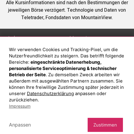
Alle Kursinformationen sind nach den Bestimmungen der
jeweiligen Börse verzögert. Technologie und Daten von
Teletrader, Fondsdaten von MountainView.
Anlage
Magazin
Wir verwenden Cookies und Tracking-Pixel, um die
Depot eröffnen
Was sind sind ETFs?
Nutzerfreundlichkeit zu steigern. Das betrifft folgende
Depot vergleichen
Sparplan Vorteile
Bereiche:
eingeschränkte Datenerhebung,
personalisierte Serviceoptimierung & technischer
Junior Depot
Was ist ein Fonds?
Betrieb der Seite
. Zu demselben Zweck arbeiten wir
Top-Seller-Fonds
außerdem mit ausgewählten Partnern zusammen. Sie
können Ihre freiwillige Zustimmung später jederzeit in
Top-Fonds
unserer
Datenschutzerklärung
anpassen oder
Fonds-Suche
zurückziehen.
Impressum
Besuchen Sie uns auf Facebook
Anpassen
Zustimmen
Impressum
Datenschutzerklärung