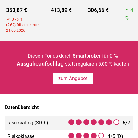
353,87 €
413,89 €
306,66 €
45
%
0,75 %
(2,62) Differenz zum
21.05.2026
0 %
Diesen Fonds durch
Smartbroker
für
Ausgabeaufschlag
statt regulären 5,00 % kaufen
zum Angebot
Datenübersicht
Risikorating (SRRI)
6/7
Risikoklasse
4/5 (D)