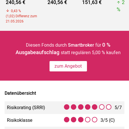
240,56 €
240,56 €
151,63 €
24
%
0,43 %
(1,02) Differenz zum
21.05.2026
0 %
Diesen Fonds durch
Smartbroker
für
Ausgabeaufschlag
statt regulären 5,00 % kaufen
zum Angebot
Datenübersicht
Risikorating (SRRI)
5/7
Risikoklasse
3/5 (C)