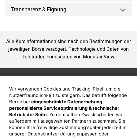
Transparenz & Eignung
Alle Kursinformationen sind nach den Bestimmungen der
jeweiligen Börse verzögert. Technologie und Daten von
Teletrader, Fondsdaten von MountainView.
Anlage
Magazin
Wir verwenden Cookies und Tracking-Pixel, um die
Depot eröffnen
Was sind sind ETFs?
Nutzerfreundlichkeit zu steigern. Das betrifft folgende
Depot vergleichen
Sparplan Vorteile
Bereiche:
eingeschränkte Datenerhebung,
personalisierte Serviceoptimierung & technischer
Junior Depot
Was ist ein Fonds?
Betrieb der Seite
. Zu demselben Zweck arbeiten wir
Top-Seller-Fonds
außerdem mit ausgewählten Partnern zusammen. Sie
können Ihre freiwillige Zustimmung später jederzeit in
Top-Fonds
unserer
Datenschutzerklärung
anpassen oder