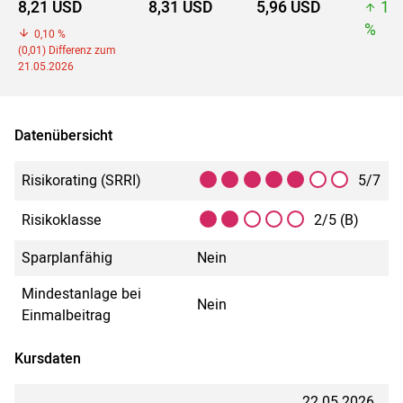
8,21 USD
8,31 USD
5,96 USD
10
%
0,10 %
(0,01) Differenz zum
21.05.2026
Datenübersicht
Risikorating (SRRI)
5/7
Risikoklasse
2/5 (B)
Sparplanfähig
Nein
Mindestanlage bei
Nein
Einmalbeitrag
Kursdaten
22.05.2026