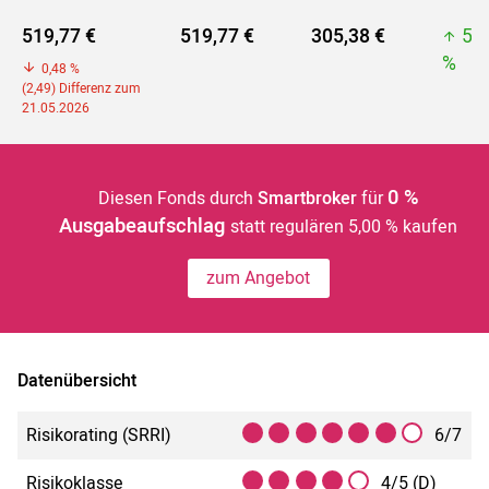
519,77 €
519,77 €
305,38 €
51
%
0,48 %
(2,49) Differenz zum
21.05.2026
0 %
Diesen Fonds durch
Smartbroker
für
Ausgabeaufschlag
statt regulären 5,00 % kaufen
zum Angebot
Datenübersicht
Risikorating (SRRI)
6/7
Risikoklasse
4/5 (D)