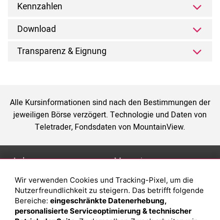
Kennzahlen
Download
Transparenz & Eignung
Alle Kursinformationen sind nach den Bestimmungen der
jeweiligen Börse verzögert. Technologie und Daten von
Teletrader, Fondsdaten von MountainView.
Anlage
Magazin
Wir verwenden Cookies und Tracking-Pixel, um die
Depot eröffnen
Was sind sind ETFs?
Nutzerfreundlichkeit zu steigern. Das betrifft folgende
Depot vergleichen
Sparplan Vorteile
Bereiche:
eingeschränkte Datenerhebung,
personalisierte Serviceoptimierung & technischer
Junior Depot
Was ist ein Fonds?