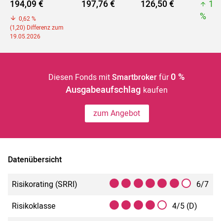
194,09 €
197,76 €
126,50 €
19
%
0,62 %
(1,20) Differenz zum
19.05.2026
0 %
Diesen Fonds mit
Smartbroker
für
Ausgabeaufschlag
kaufen
zum Angebot
Datenübersicht
Risikorating (SRRI)
6/7
Risikoklasse
4/5 (D)