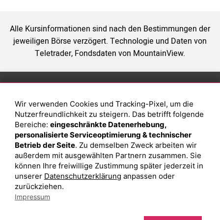
Alle Kursinformationen sind nach den Bestimmungen der
jeweiligen Börse verzögert. Technologie und Daten von
Teletrader, Fondsdaten von MountainView.
Anlage
Magazin
Wir verwenden Cookies und Tracking-Pixel, um die
Depot eröffnen
Was sind sind ETFs?
Nutzerfreundlichkeit zu steigern. Das betrifft folgende
Depot vergleichen
Sparplan Vorteile
Bereiche:
eingeschränkte Datenerhebung,
personalisierte Serviceoptimierung & technischer
Junior Depot
Was ist ein Fonds?
Betrieb der Seite
. Zu demselben Zweck arbeiten wir
Top-Seller-Fonds
außerdem mit ausgewählten Partnern zusammen. Sie
können Ihre freiwillige Zustimmung später jederzeit in
Top-Fonds
unserer
Datenschutzerklärung
anpassen oder
Fonds-Suche
zurückziehen.
Impressum
Besuchen Sie uns auf Facebook