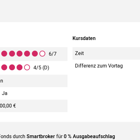
Kursdaten
Zeit
6/7
Differenz zum Vortag
4/5 (D)
in
Ja
00,00 €
Fonds durch
Smartbroker
für
0 % Ausgabeaufschlag