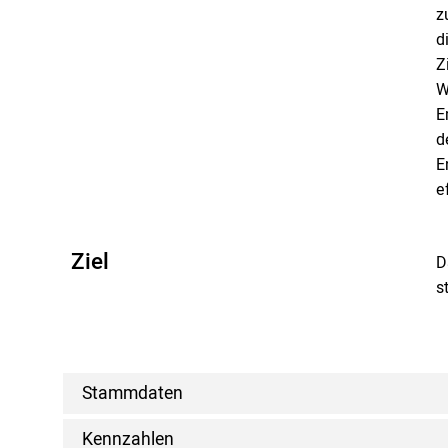
z
d
Z
W
E
d
E
e
Ziel
D
s
Stammdaten
Kennzahlen