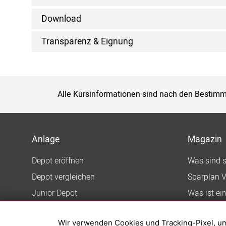
Download
Transparenz & Eignung
Alle Kursinformationen sind nach den Bestimm
Anlage
Magazin
Depot eröffnen
Was sind 
Depot vergleichen
Sparplan V
Junior Depot
Was ist ei
Top-Seller-Fonds
Wir verwenden Cookies und Tracking-Pixel, um d
Top-Fonds