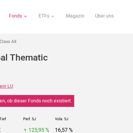
Fonds
ETFs
Magazin
Über uns
 Class AX
bal Thematic
ein LU
en, ob dieser Fonds noch existiert.
Tief
Perf. 5J
Vola. 5J
€
125,95 %
16,57 %