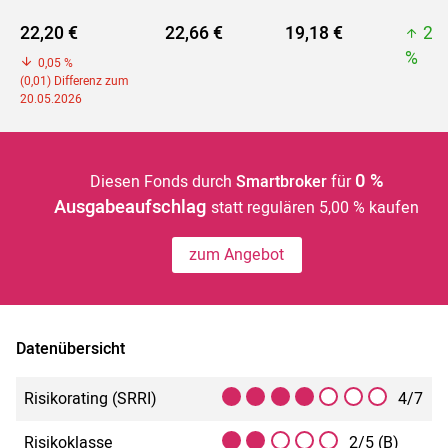
22,20 €
22,66 €
19,18 €
22
%
0,05 %
(0,01) Differenz zum
20.05.2026
0 %
Diesen Fonds durch
Smartbroker
für
Ausgabeaufschlag
statt regulären 5,00 % kaufen
zum Angebot
Datenübersicht
Risikorating (SRRI)
4/7
Risikoklasse
2/5 (B)