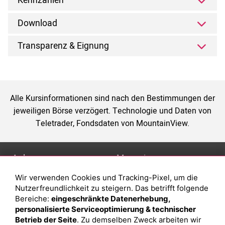
Kennzahlen
Download
Transparenz & Eignung
Alle Kursinformationen sind nach den Bestimmungen der
jeweiligen Börse verzögert. Technologie und Daten von
Teletrader, Fondsdaten von MountainView.
Anlage
Magazin
Wir verwenden Cookies und Tracking-Pixel, um die
Depot eröffnen
Was sind sind ETFs?
Nutzerfreundlichkeit zu steigern. Das betrifft folgende
Depot vergleichen
Sparplan Vorteile
Bereiche:
eingeschränkte Datenerhebung,
personalisierte Serviceoptimierung & technischer
Junior Depot
Was ist ein Fonds?
Betrieb der Seite
. Zu demselben Zweck arbeiten wir