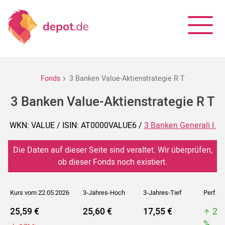
Fonds
3 Banken Value-Aktienstrategie R T
3 Banken Value-Aktienstrategie R T
WKN: VALUE / ISIN: AT0000VALUE6 /
3 Banken Generali I.
Die Daten auf dieser Seite sind veraltet. Wir überprüfen,
ob dieser Fonds noch existiert.
Kurs vom 22.05.2026
3-Jahres-Hoch
3-Jahres-Tief
Perf. 5J
25,59 €
25,60 €
17,55 €
25
%