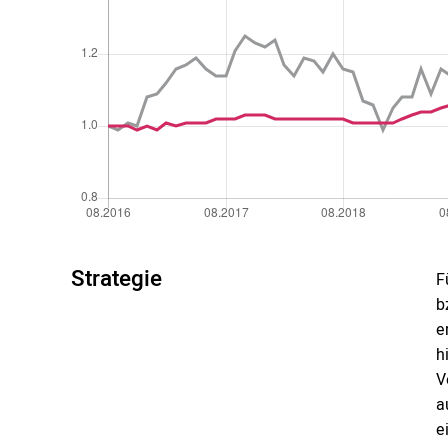
Strategie
F
b
e
h
V
a
e