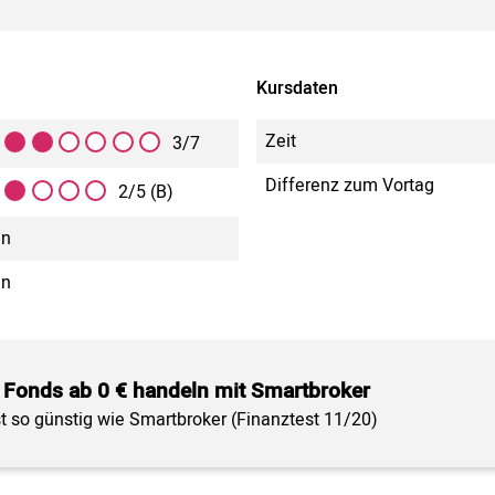
Kursdaten
Zeit
3/7
Differenz zum Vortag
2/5 (B)
in
in
 Fonds ab 0 € handeln mit Smartbroker
st so günstig wie Smartbroker (Finanztest 11/20)