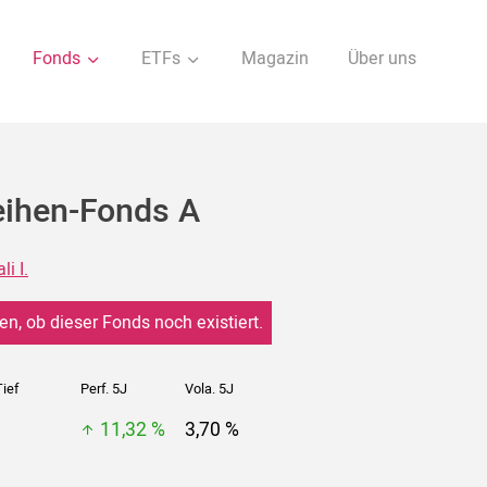
Fonds
ETFs
Magazin
Über uns
ihen-Fonds A
i I.
en, ob dieser Fonds noch existiert.
ief
Perf. 5J
Vola. 5J
11,32 %
3,70 %