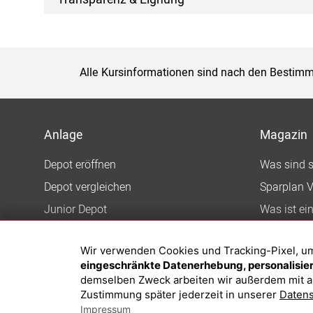
Alle Kursinformationen sind nach den Bestimm
Anlage
Magazin
Depot eröffnen
Was sind 
Depot vergleichen
Sparplan V
Junior Depot
Was ist ei
Top-Seller-Fonds
Wir verwenden Cookies und Tracking-Pixel, um d
Top-Fonds
eingeschränkte Datenerhebung, personalisiert
Fonds-Suche
demselben Zweck arbeiten wir außerdem mit a
Zustimmung später jederzeit in unserer
Datens
Impressum