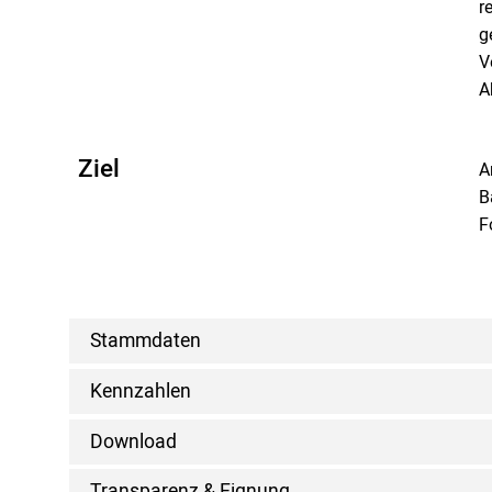
r
g
V
A
Ziel
A
B
F
Stammdaten
Kennzahlen
Download
Transparenz & Eignung