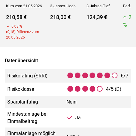
Kurs vom 21.05.2026
3-Jahres-Hoch
3-Jahres-Tief
Perf. 5J
210,58 €
218,00 €
124,39 €
21
%
0,08 %
(0,18) Differenz zum
20.05.2026
Datenübersicht
Risikorating (SRRI)
6/7
Risikoklasse
4/5 (D)
Sparplanfähig
Nein
Mindestanlage bei
Ja
Einmalbeitrag
Einmalanlage möglich