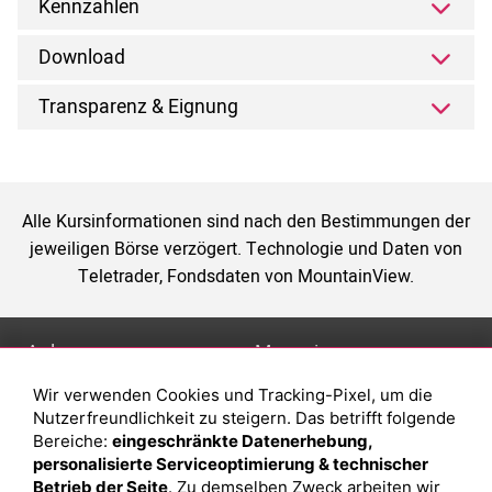
Kennzahlen
Download
Transparenz & Eignung
Alle Kursinformationen sind nach den Bestimmungen der
jeweiligen Börse verzögert. Technologie und Daten von
Teletrader, Fondsdaten von MountainView.
Anlage
Magazin
Wir verwenden Cookies und Tracking-Pixel, um die
Depot eröffnen
Was sind sind ETFs?
Nutzerfreundlichkeit zu steigern. Das betrifft folgende
Depot vergleichen
Sparplan Vorteile
Bereiche:
eingeschränkte Datenerhebung,
personalisierte Serviceoptimierung & technischer
Junior Depot
Was ist ein Fonds?
Betrieb der Seite
. Zu demselben Zweck arbeiten wir