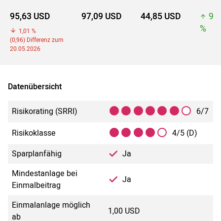
95,63 USD
97,09 USD
44,85 USD
97
%
1,01 %
(0,96) Differenz zum
20.05.2026
Datenübersicht
Risikorating (SRRI)
6/7
Risikoklasse
4/5 (D)
Sparplanfähig
Ja
Mindestanlage bei
Ja
Einmalbeitrag
Einmalanlage möglich
1,00 USD
ab