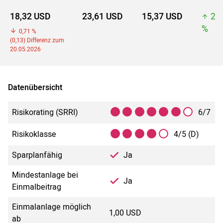
18,32 USD
23,61 USD
15,37 USD
23
%
0,71 %
(0,13) Differenz zum
20.05.2026
Datenübersicht
Risikorating (SRRI)
6/7
Risikoklasse
4/5 (D)
Sparplanfähig
Ja
Mindestanlage bei
Ja
Einmalbeitrag
Einmalanlage möglich
1,00 USD
ab