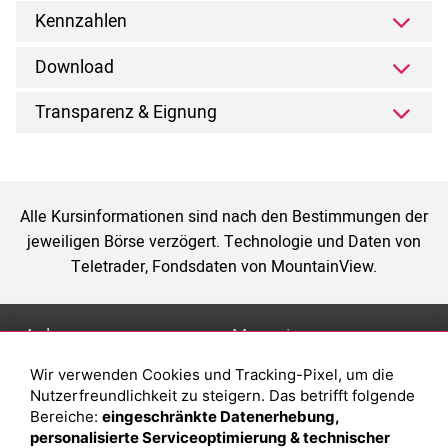
Kennzahlen
Download
Transparenz & Eignung
Alle Kursinformationen sind nach den Bestimmungen der
jeweiligen Börse verzögert. Technologie und Daten von
Teletrader, Fondsdaten von MountainView.
Anlage
Magazin
Wir verwenden Cookies und Tracking-Pixel, um die
Depot eröffnen
Was sind sind ETFs?
Nutzerfreundlichkeit zu steigern. Das betrifft folgende
Depot vergleichen
Sparplan Vorteile
Bereiche:
eingeschränkte Datenerhebung,
personalisierte Serviceoptimierung & technischer
Junior Depot
Was ist ein Fonds?