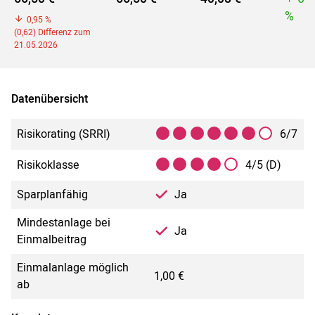
%
0,95 %
(0,62) Differenz zum
21.05.2026
Datenübersicht
Risikorating (SRRI)
6/7
Risikoklasse
4/5 (D)
Sparplanfähig
Ja
Mindestanlage bei
Ja
Einmalbeitrag
Einmalanlage möglich
1,00 €
ab