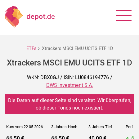
ETFs
Xtrackers MSCI EMU UCITS ETF 1D
Xtrackers MSCI EMU UCITS ETF 1D
WKN: DBX0GJ / ISIN: LU0846194776 /
DWS Investment S.A.
Die Daten auf dieser Seite sind veraltet. Wir überprüfen,
ob dieser Fonds noch existiert.
Kurs vom 22.05.2026
3-Jahres-Hoch
3-Jahres-Tief
Perf. 5J
66,50 €
66,50 €
40,08 €
66