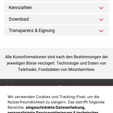
Kennzahlen
Download
Transparenz & Eignung
Alle Kursinformationen sind nach den Bestimmungen der
jeweiligen Börse verzögert. Technologie und Daten von
Teletrader, Fondsdaten von MountainView.
Anlage
Magazin
Wir verwenden Cookies und Tracking-Pixel, um die
Depot eröffnen
Was sind sind ETFs?
Nutzerfreundlichkeit zu steigern. Das betrifft folgende
Depot vergleichen
Sparplan Vorteile
Bereiche:
eingeschränkte Datenerhebung,
personalisierte Serviceoptimierung & technischer