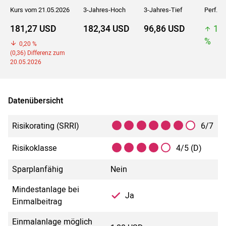
Kurs vom 21.05.2026
3-Jahres-Hoch
3-Jahres-Tief
Perf. 5J
181,27 USD
182,34 USD
96,86 USD
18
%
0,20 %
(0,36) Differenz zum
20.05.2026
Datenübersicht
Risikorating (SRRI)
6/7
Risikoklasse
4/5 (D)
Sparplanfähig
Nein
Mindestanlage bei
Ja
Einmalbeitrag
Einmalanlage möglich