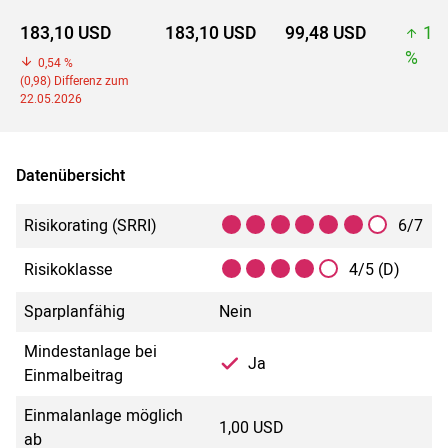
183,10 USD
183,10 USD
99,48 USD
18
%
0,54 %
(0,98) Differenz zum
22.05.2026
Datenübersicht
Risikorating (SRRI)
6/7
Risikoklasse
4/5 (D)
Sparplanfähig
Nein
Mindestanlage bei
Ja
Einmalbeitrag
Einmalanlage möglich
1,00 USD
ab