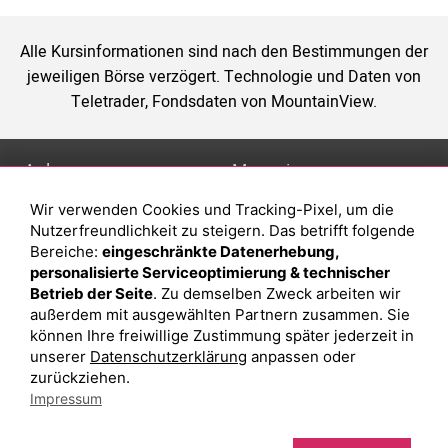
Alle Kursinformationen sind nach den Bestimmungen der
jeweiligen Börse verzögert. Technologie und Daten von
Teletrader, Fondsdaten von MountainView.
Anlage
Magazin
Wir verwenden Cookies und Tracking-Pixel, um die
Depot eröffnen
Was sind sind ETFs?
Nutzerfreundlichkeit zu steigern. Das betrifft folgende
Depot vergleichen
Sparplan Vorteile
Bereiche:
eingeschränkte Datenerhebung,
personalisierte Serviceoptimierung & technischer
Junior Depot
Was ist ein Fonds?
Betrieb der Seite
. Zu demselben Zweck arbeiten wir
Top-Seller-Fonds
außerdem mit ausgewählten Partnern zusammen. Sie
können Ihre freiwillige Zustimmung später jederzeit in
Top-Fonds
unserer
Datenschutzerklärung
anpassen oder
Fonds-Suche
zurückziehen.
Impressum
Besuchen Sie uns auf Facebook