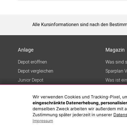
Alle Kursinformationen sind nach den Bestimm
Anlage
Magazin
Depot eröffnen
Was sind 
Depot vergleichen
Sparplan V
Junior Depot
Was ist ei
Top-Seller-Fonds
Wir verwenden Cookies und Tracking-Pixel, um d
Top-Fonds
eingeschränkte Datenerhebung, personalisiert
Fonds-Suche
demselben Zweck arbeiten wir außerdem mit a
Zustimmung später jederzeit in unserer
Datens
Impressum