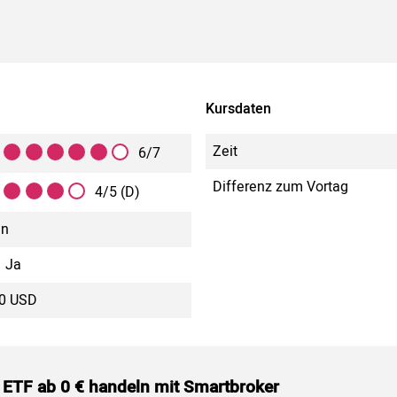
Kursdaten
Zeit
6/7
Differenz zum Vortag
4/5 (D)
in
Ja
00 USD
 ETF ab 0 € handeln mit Smartbroker