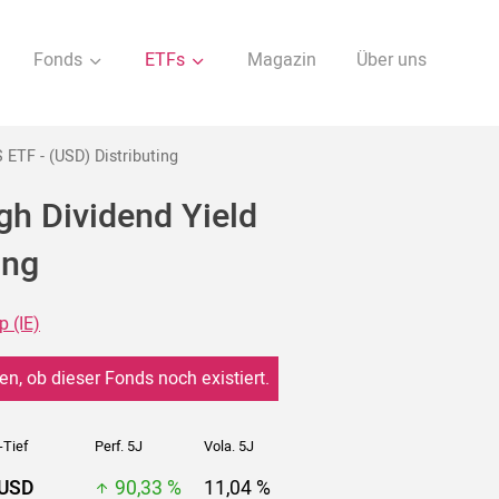
Fonds
ETFs
Magazin
Über uns
ETF - (USD) Distributing
gh Dividend Yield
ing
 (IE)
en, ob dieser Fonds noch existiert.
-Tief
Perf. 5J
Vola. 5J
 USD
90,33 %
11,04 %