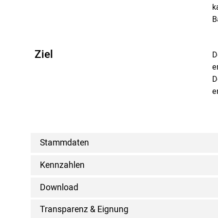
k
B
Ziel
D
e
D
e
Stammdaten
Kennzahlen
Download
Transparenz & Eignung