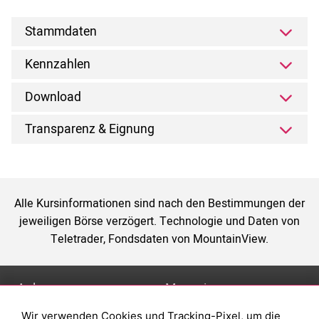
Stammdaten
Kennzahlen
Download
Transparenz & Eignung
Alle Kursinformationen sind nach den Bestimmungen der
jeweiligen Börse verzögert. Technologie und Daten von
Teletrader, Fondsdaten von MountainView.
Anlage
Magazin
Wir verwenden Cookies und Tracking-Pixel, um die
Depot eröffnen
Was sind sind ETFs?