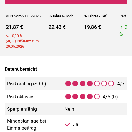
Kurs vom 21.05.2026
3-Jahres-Hoch
3-Jahres-Tief
Perf. 5J
21,87 €
22,43 €
19,86 €
25
%
-0,30 %
(-0,07) Differenz zum
20.05.2026
Datenübersicht
Risikorating (SRRI)
4/7
Risikoklasse
4/5 (D)
Sparplanfähig
Nein
Mindestanlage bei
Ja
Einmalbeitrag