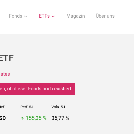
Fonds
ETFs
Magazin
Über uns
 ETF
iates
en, ob dieser Fonds noch existiert.
ief
Perf. 5J
Vola. 5J
USD
155,35 %
35,77 %