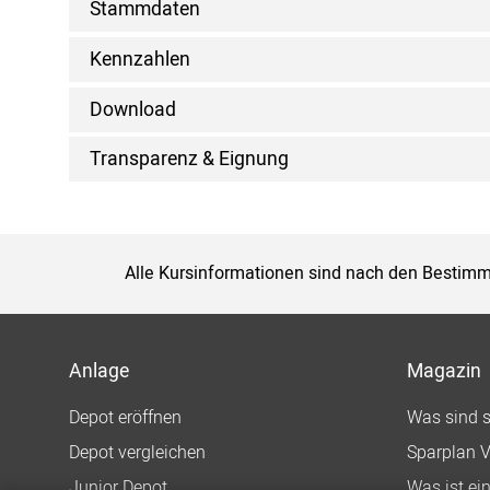
Stammdaten
Kennzahlen
Download
Transparenz & Eignung
Alle Kursinformationen sind nach den Bestimm
Anlage
Magazin
Depot eröffnen
Was sind 
Depot vergleichen
Sparplan V
Junior Depot
Was ist ei