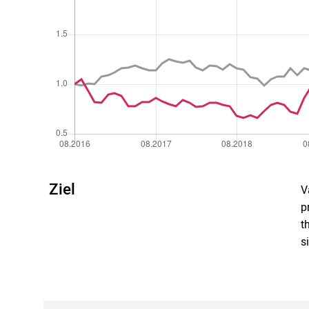
Ziel
V
p
t
s