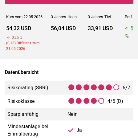
Kurs vom 22.05.2026
3-Jahres-Hoch
3-Jahres-Tief
Perf. 5J
54,32 USD
56,04 USD
33,91 USD
56
%
0,25 %
(0,13) Differenz zum
21.05.2026
Datenübersicht
Risikorating (SRRI)
6/7
Risikoklasse
4/5 (D)
Sparplanfähig
Nein
Mindestanlage bei
Ja
Einmalbeitrag