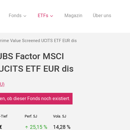
Fonds
ETFs
Magazin
Über uns
Prime Value Screened UCITS ETF EUR dis
 UBS Factor MSCI
UCITS ETF EUR dis
EU)
en, ob dieser Fonds noch existiert.
-Tief
Perf. 5J
Vola. 5J
€
25,15 %
14,28 %