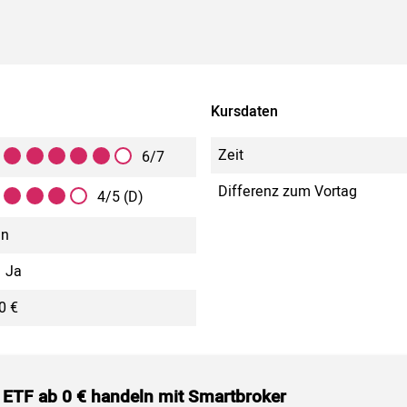
Kursdaten
Zeit
6/7
Differenz zum Vortag
4/5 (D)
in
Ja
0 €
 ETF ab 0 € handeln mit Smartbroker