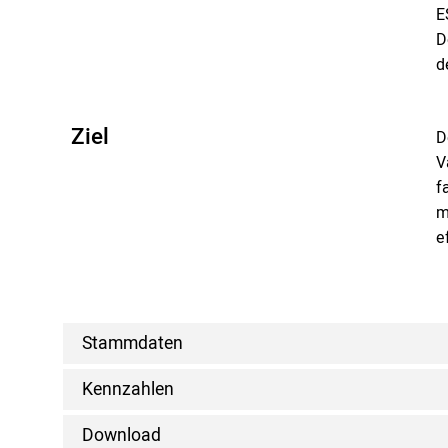
E
D
d
Ziel
D
V
f
m
e
Stammdaten
Kennzahlen
Download