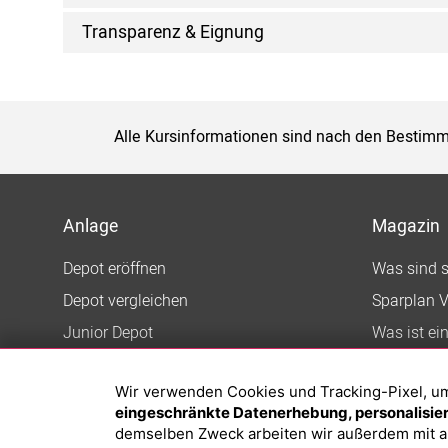
Transparenz & Eignung
Alle Kursinformationen sind nach den Bestimm
Anlage
Magazin
Depot eröffnen
Was sind 
Depot vergleichen
Sparplan V
Junior Depot
Was ist ei
Top-Seller-Fonds
Wir verwenden Cookies und Tracking-Pixel, um d
Top-Fonds
eingeschränkte Datenerhebung, personalisiert
Fonds-Suche
demselben Zweck arbeiten wir außerdem mit a