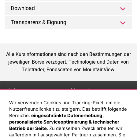
Download
Transparenz & Eignung
Alle Kursinformationen sind nach den Bestimmungen der
jeweiligen Börse verzögert. Technologie und Daten von
Teletrader, Fondsdaten von MountainView.
Anlage
Magazin
Wir verwenden Cookies und Tracking-Pixel, um die
Depot eröffnen
Was sind sind ETFs?
Nutzerfreundlichkeit zu steigern. Das betrifft folgende
Depot vergleichen
Sparplan Vorteile
Bereiche:
eingeschränkte Datenerhebung,
personalisierte Serviceoptimierung & technischer
Junior Depot
Was ist ein Fonds?
Betrieb der Seite
. Zu demselben Zweck arbeiten wir
Top-Seller-Fonds
außerdem mit ausgewählten Partnern zusammen. Sie