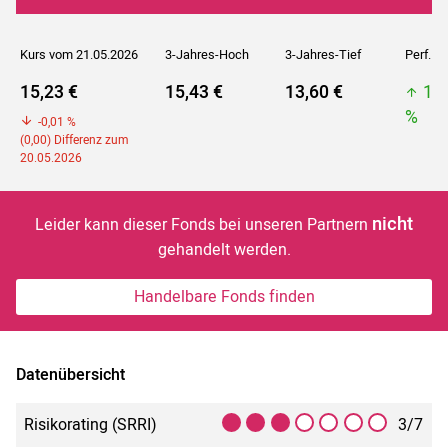
Kurs vom 21.05.2026
3-Jahres-Hoch
3-Jahres-Tief
Perf. 5J
15,23 €
15,43 €
13,60 €
15
%
-0,01 %
(0,00) Differenz zum
20.05.2026
nicht
Leider kann dieser Fonds bei unseren Partnern
gehandelt werden.
Handelbare Fonds finden
Datenübersicht
Risikorating (SRRI)
3/7