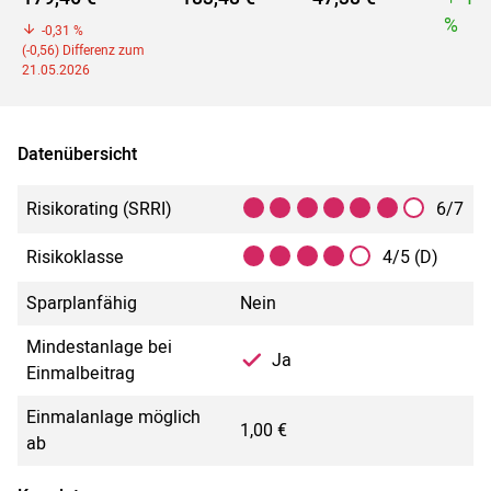
%
-0,31 %
(-0,56) Differenz zum
21.05.2026
Datenübersicht
Risikorating (SRRI)
6/7
Risikoklasse
4/5 (D)
Sparplanfähig
Nein
Mindestanlage bei
Ja
Einmalbeitrag
Einmalanlage möglich
1,00 €
ab