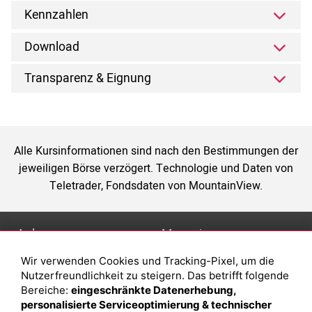
Kennzahlen
Download
Transparenz & Eignung
Alle Kursinformationen sind nach den Bestimmungen der
jeweiligen Börse verzögert. Technologie und Daten von
Teletrader, Fondsdaten von MountainView.
Anlage
Magazin
Wir verwenden Cookies und Tracking-Pixel, um die
Depot eröffnen
Was sind sind ETFs?
Nutzerfreundlichkeit zu steigern. Das betrifft folgende
Depot vergleichen
Sparplan Vorteile
Bereiche:
eingeschränkte Datenerhebung,
personalisierte Serviceoptimierung & technischer
Junior Depot
Was ist ein Fonds?