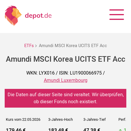
ETFs
Amundi MSCI Korea UCITS ETF Acc
Amundi MSCI Korea UCITS ETF Acc
WKN: LYX016 / ISIN: LU1900066975 /
Amundi Luxembourg
Die Daten auf dieser Seite sind veraltet. Wir überprüfen,
ob dieser Fonds noch existiert.
Kurs vom 22.05.2026
3-Jahres-Hoch
3-Jahres-Tief
Perf. 5J
179,46 €
183,48 €
47,38 €
18