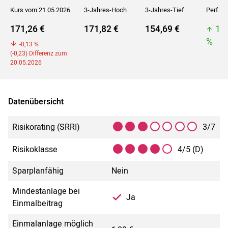
Kurs vom 21.05.2026
3-Jahres-Hoch
3-Jahres-Tief
Perf. 5J
171,26 €
171,82 €
154,69 €
18
%
-0,13 %
(-0,23) Differenz zum
20.05.2026
Datenübersicht
Risikorating (SRRI)
3/7
Risikoklasse
4/5 (D)
Sparplanfähig
Nein
Mindestanlage bei
Ja
Einmalbeitrag
Einmalanlage möglich