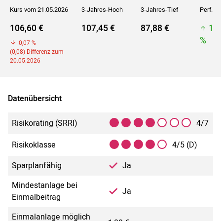
Kurs vom 21.05.2026
3-Jahres-Hoch
3-Jahres-Tief
Perf. 5J
106,60 €
107,45 €
87,88 €
10
%
0,07 %
(0,08) Differenz zum
20.05.2026
Datenübersicht
Risikorating (SRRI)
4/7
Risikoklasse
4/5 (D)
Sparplanfähig
Ja
Mindestanlage bei
Ja
Einmalbeitrag
Einmalanlage möglich