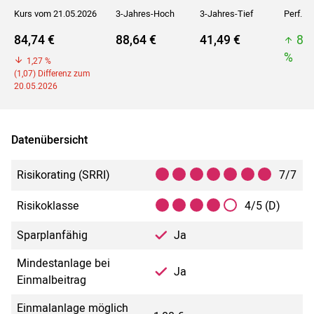
Kurs vom 21.05.2026
3-Jahres-Hoch
3-Jahres-Tief
Perf. 5J
84,74 €
88,64 €
41,49 €
88
%
1,27 %
(1,07) Differenz zum
20.05.2026
Datenübersicht
Risikorating (SRRI)
7/7
Risikoklasse
4/5 (D)
Sparplanfähig
Ja
Mindestanlage bei
Ja
Einmalbeitrag
Einmalanlage möglich