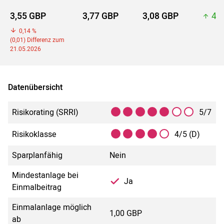
3,55 GBP
3,77 GBP
3,08 GBP
4,4
0,14 %
(0,01) Differenz zum
21.05.2026
Datenübersicht
Risikorating (SRRI)
5/7
Risikoklasse
4/5 (D)
Sparplanfähig
Nein
Mindestanlage bei
Ja
Einmalbeitrag
Einmalanlage möglich
1,00 GBP
ab