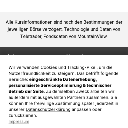
Alle Kursinformationen sind nach den Bestimmungen der
jeweiligen Börse verzögert. Technologie und Daten von
Teletrader, Fondsdaten von MountainView.
Anlage
Magazin
Wir verwenden Cookies und Tracking-Pixel, um die
Depot eröffnen
Was sind sind ETFs?
Nutzerfreundlichkeit zu steigern. Das betrifft folgende
Depot vergleichen
Sparplan Vorteile
Bereiche:
eingeschränkte Datenerhebung,
personalisierte Serviceoptimierung & technischer
Junior Depot
Was ist ein Fonds?
Betrieb der Seite
. Zu demselben Zweck arbeiten wir
Top-Seller-Fonds
außerdem mit ausgewählten Partnern zusammen. Sie
können Ihre freiwillige Zustimmung später jederzeit in
Top-Fonds
unserer
Datenschutzerklärung
anpassen oder
Fonds-Suche
zurückziehen.
Impressum
Besuchen Sie uns auf Facebook