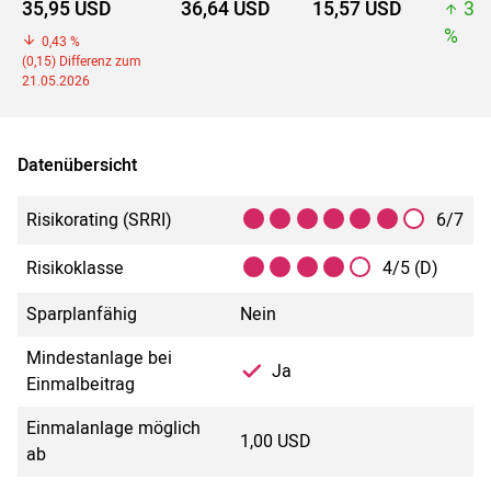
35,95 USD
36,64 USD
15,57 USD
36
%
0,43 %
(0,15) Differenz zum
21.05.2026
Datenübersicht
Risikorating (SRRI)
6/7
Risikoklasse
4/5 (D)
Sparplanfähig
Nein
Mindestanlage bei
Ja
Einmalbeitrag
Einmalanlage möglich
1,00 USD
ab