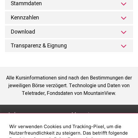
Stammdaten
Kennzahlen
Download
Transparenz & Eignung
Alle Kursinformationen sind nach den Bestimmungen der
jeweiligen Börse verzögert. Technologie und Daten von
Teletrader, Fondsdaten von MountainView.
Anlage
Magazin
Wir verwenden Cookies und Tracking-Pixel, um die
Depot eröffnen
Was sind sind ETFs?
Nutzerfreundlichkeit zu steigern. Das betrifft folgende
Depot vergleichen
Sparplan Vorteile