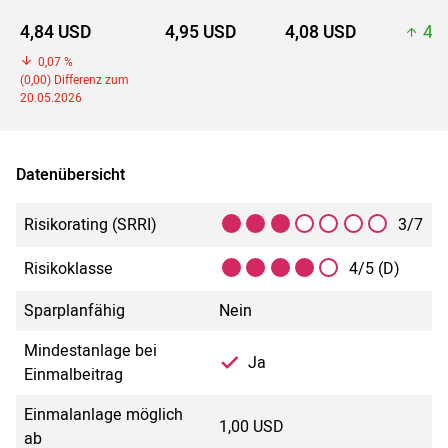
4,84 USD
4,95 USD
4,08 USD
4,9
0,07 %
(0,00) Differenz zum
20.05.2026
Datenübersicht
Risikorating (SRRI)
3/7
Risikoklasse
4/5 (D)
Sparplanfähig
Nein
Mindestanlage bei
Ja
Einmalbeitrag
Einmalanlage möglich
1,00 USD
ab