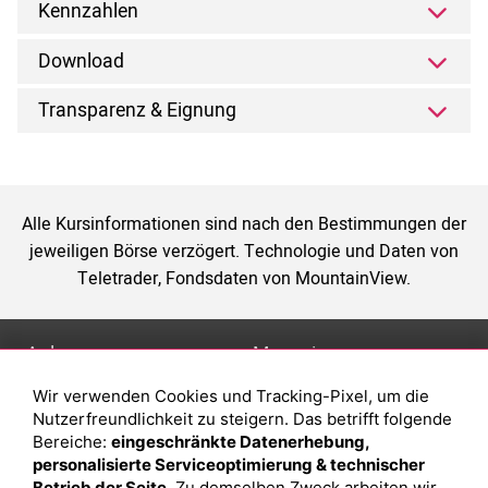
Kennzahlen
Download
Transparenz & Eignung
Alle Kursinformationen sind nach den Bestimmungen der
jeweiligen Börse verzögert. Technologie und Daten von
Teletrader, Fondsdaten von MountainView.
Anlage
Magazin
Wir verwenden Cookies und Tracking-Pixel, um die
Depot eröffnen
Was sind sind ETFs?
Nutzerfreundlichkeit zu steigern. Das betrifft folgende
Depot vergleichen
Sparplan Vorteile
Bereiche:
eingeschränkte Datenerhebung,
personalisierte Serviceoptimierung & technischer
Junior Depot
Was ist ein Fonds?
Betrieb der Seite
. Zu demselben Zweck arbeiten wir