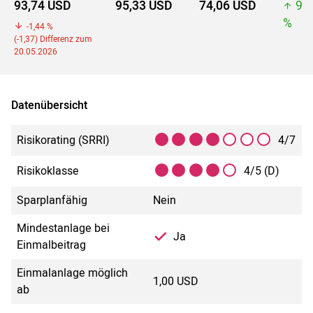
93,74 USD
95,33 USD
74,06 USD
95
%
-1,44 %
(-1,37) Differenz zum
20.05.2026
Datenübersicht
Risikorating (SRRI)
4/7
Risikoklasse
4/5 (D)
Sparplanfähig
Nein
Mindestanlage bei
Ja
Einmalbeitrag
Einmalanlage möglich
1,00 USD
ab