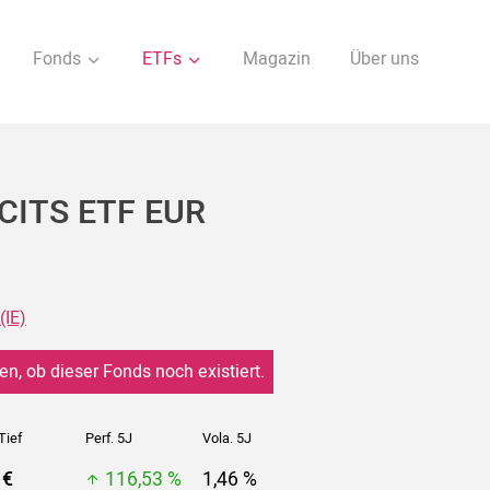
Fonds
ETFs
Magazin
Über uns
UCITS ETF EUR
(IE)
en, ob dieser Fonds noch existiert.
Tief
Perf. 5J
Vola. 5J
 €
116,53 %
1,46 %