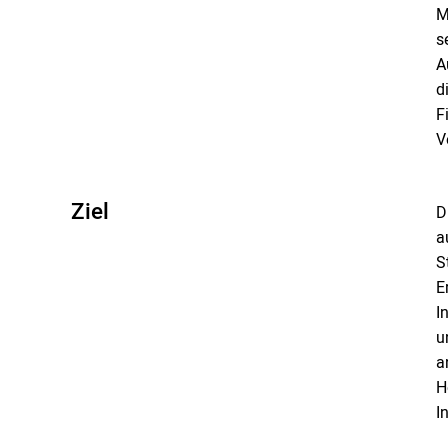
M
s
A
d
F
V
Ziel
D
a
S
E
I
u
a
H
I