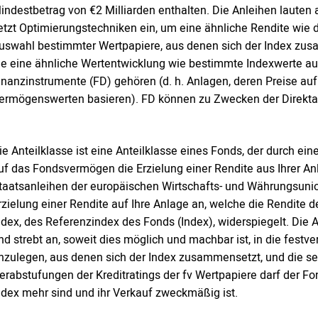
indestbetrag von €2 Milliarden enthalten. Die Anleihen lauten 
etzt Optimierungstechniken ein, um eine ähnliche Rendite wie d
uswahl bestimmter Wertpapiere, aus denen sich der Index zus
ie eine ähnliche Wertentwicklung wie bestimmte Indexwerte auf
inanzinstrumente (FD) gehören (d. h. Anlagen, deren Preise a
ermögenswerten basieren). FD können zu Zwecken der Direkta
ie Anteilklasse ist eine Anteilklasse eines Fonds, der durch 
uf das Fondsvermögen die Erzielung einer Rendite aus Ihrer An
taatsanleihen der europäischen Wirtschafts- und Währungsunio
rzielung einer Rendite auf Ihre Anlage an, welche die Rendit
ndex, des Referenzindex des Fonds (Index), widerspiegelt. Die 
nd strebt an, soweit dies möglich und machbar ist, in die festver
nzulegen, aus denen sich der Index zusammensetzt, und die sei
erabstufungen der Kreditratings der fv Wertpapiere darf der Fon
ndex mehr sind und ihr Verkauf zweckmäßig ist.