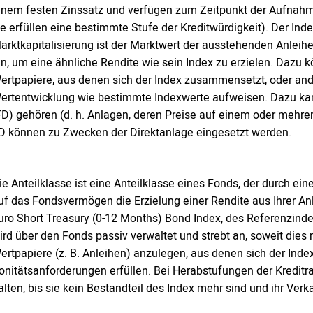
inem festen Zinssatz und verfügen zum Zeitpunkt der Aufnahme
ie erfüllen eine bestimmte Stufe der Kreditwürdigkeit). Der Inde
arktkapitalisierung ist der Marktwert der ausstehenden Anlei
in, um eine ähnliche Rendite wie sein Index zu erzielen. Dazu
ertpapiere, aus denen sich der Index zusammensetzt, oder ande
ertentwicklung wie bestimmte Indexwerte aufweisen. Dazu kan
FD) gehören (d. h. Anlagen, deren Preise auf einem oder mehr
D können zu Zwecken der Direktanlage eingesetzt werden.
ie Anteilklasse ist eine Anteilklasse eines Fonds, der durch 
uf das Fondsvermögen die Erzielung einer Rendite aus Ihrer An
uro Short Treasury (0-12 Months) Bond Index, des Referenzindex
ird über den Fonds passiv verwaltet und strebt an, soweit dies m
ertpapiere (z. B. Anleihen) anzulegen, aus denen sich der Ind
onitätsanforderungen erfüllen. Bei Herabstufungen der Kreditra
alten, bis sie kein Bestandteil des Index mehr sind und ihr Ver