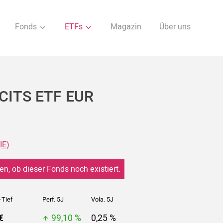
Fonds
ETFs
Magazin
Über uns
UCITS ETF EUR
IE)
en, ob dieser Fonds noch existiert.
-Tief
Perf. 5J
Vola. 5J
€
99,10 %
0,25 %