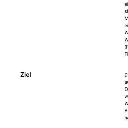
e
s
M
e
W
W
(
F
Ziel
D
a
E
w
W
B
h