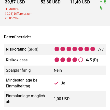
39,57 USD
52,80 USD
11,40 USD
52
%
-0,08 %
(-0,03) Differenz zum
20.05.2026
Datenübersicht
Risikorating (SRRI)
7/7
Risikoklasse
4/5 (D)
Sparplanfähig
Nein
Mindestanlage bei
Ja
Einmalbeitrag
Einmalanlage möglich
1,00 USD
ab