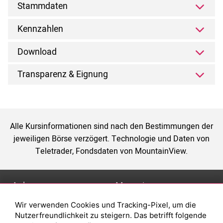
Stammdaten
Kennzahlen
Download
Transparenz & Eignung
Alle Kursinformationen sind nach den Bestimmungen der
jeweiligen Börse verzögert. Technologie und Daten von
Teletrader, Fondsdaten von MountainView.
Anlage
Magazin
Wir verwenden Cookies und Tracking-Pixel, um die
Depot eröffnen
Was sind sind ETFs?
Nutzerfreundlichkeit zu steigern. Das betrifft folgende
Depot vergleichen
Sparplan Vorteile