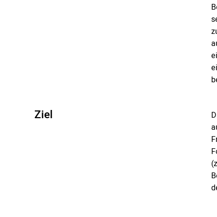
B
s
z
a
e
e
b
Ziel
D
a
F
F
(
B
d