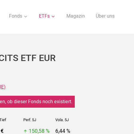
Fonds
ETFs
Magazin
Über uns
UCITS ETF EUR
IE)
en, ob dieser Fonds noch existiert.
Tief
Perf. 5J
Vola. 5J
 €
150,58 %
6,44 %