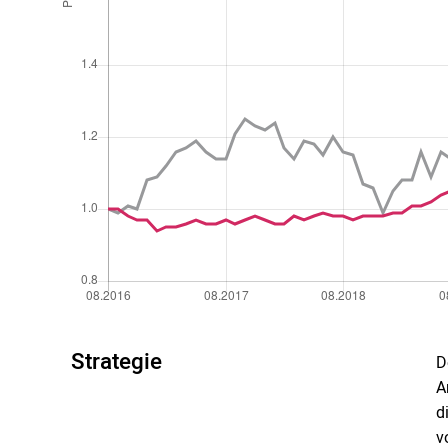
Strategie
D
A
d
v