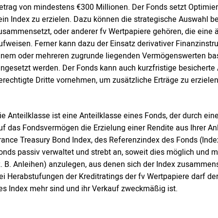
etrag von mindestens €300 Millionen. Der Fonds setzt Optimie
ein Index zu erzielen. Dazu können die strategische Auswahl b
usammensetzt, oder anderer fv Wertpapiere gehören, die eine
ufweisen. Ferner kann dazu der Einsatz derivativer Finanzinstr
inem oder mehreren zugrunde liegenden Vermögenswerten bas
ingesetzt werden. Der Fonds kann auch kurzfristige besichert
erechtigte Dritte vornehmen, um zusätzliche Erträge zu erziel
ie Anteilklasse ist eine Anteilklasse eines Fonds, der durch 
uf das Fondsvermögen die Erzielung einer Rendite aus Ihrer An
rance Treasury Bond Index, des Referenzindex des Fonds (Index)
onds passiv verwaltet und strebt an, soweit dies möglich und ma
z. B. Anleihen) anzulegen, aus denen sich der Index zusammens
ei Herabstufungen der Kreditratings der fv Wertpapiere darf der
es Index mehr sind und ihr Verkauf zweckmäßig ist.