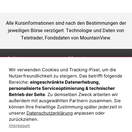
Alle Kursinformationen sind nach den Bestimmungen der
jeweiligen Börse verzögert. Technologie und Daten von
Teletrader, Fondsdaten von MountainView.
Anlage
Magazin
Wir verwenden Cookies und Tracking-Pixel, um die
Depot eröffnen
Was sind sind ETFs?
Nutzerfreundlichkeit zu steigern. Das betrifft folgende
Depot vergleichen
Sparplan Vorteile
Bereiche:
eingeschränkte Datenerhebung,
personalisierte Serviceoptimierung & technischer
Junior Depot
Was ist ein Fonds?
Betrieb der Seite
. Zu demselben Zweck arbeiten wir
Top-Seller-Fonds
außerdem mit ausgewählten Partnern zusammen. Sie
können Ihre freiwillige Zustimmung später jederzeit in
Top-Fonds
unserer
Datenschutzerklärung
anpassen oder
Fonds-Suche
zurückziehen.
Impressum