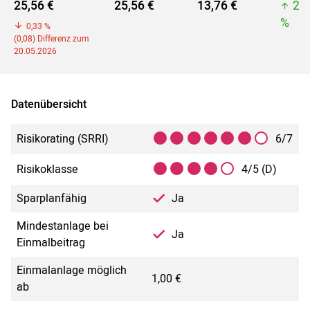
25,56 €
25,56 €
13,76 €
25
%
0,33 %
(0,08) Differenz zum
20.05.2026
Datenübersicht
Risikorating (SRRI)
6/7
Risikoklasse
4/5 (D)
Sparplanfähig
Ja
Mindestanlage bei
Ja
Einmalbeitrag
Einmalanlage möglich
1,00 €
ab